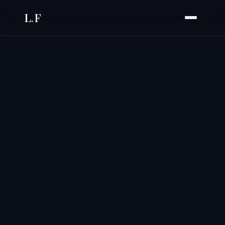
L
.
F